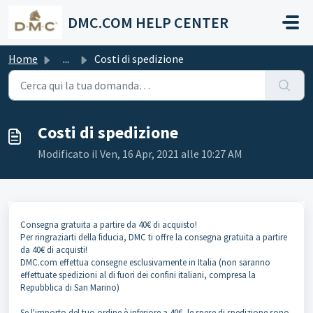
Salta al contenuto principale
DMC.COM HELP CENTER
Home
...
Costi di spedizione
Costi di spedizione
Modificato il Ven, 16 Apr, 2021 alle 10:27 AM
Consegna gratuita a partire da 40€ di acquisto!
Per ringraziarti della fiducia, DMC ti offre la consegna gratuita a partire
da 40€ di acquisti!
DMC.com effettua consegne esclusivamente in Italia (non saranno
effettuate spedizioni al di fuori dei confini italiani, compresa la
Repubblica di San Marino)
Se l'importo del tuo ordine è inferiore a 40€, le spese di spedizione sono